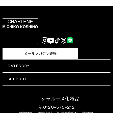
Instagram
YouTube
TikTok
X
LINE
(Twitter)
メールマガジン登録
CATEGORY
すべての商品一覧
コスメティックス
SUPPORT
サプリメント・保健機能食品
ご利用ガイド
食品・飲料
お問い合わせ
お悩み・効果
0120-575-212