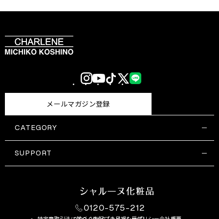
Instagram
YouTube
TikTok
X
LINE
(Twitter)
メールマガジン登録
CATEGORY
すべての商品一覧
コスメティックス
SUPPORT
サプリメント・保健機能食品
ご利用ガイド
食品・飲料
お問い合わせ
お悩み・効果
0120-575-212