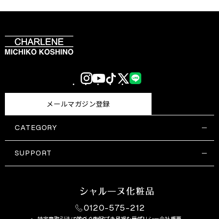
Instagram
YouTube
TikTok
X
LINE
(Twitter)
メールマガジン登録
CATEGORY
すべての商品一覧
コスメティックス
SUPPORT
サプリメント・保健機能食品
ご利用ガイド
食品・飲料
お問い合わせ
お悩み・効果
0120-575-212