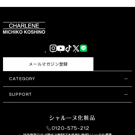
Instagram
YouTube
TikTok
X
LINE
(Twitter)
メールマガジン登録
CATEGORY
すべての商品一覧
コスメティックス
SUPPORT
サプリメント・保健機能食品
ご利用ガイド
食品・飲料
お問い合わせ
お悩み・効果
0120-575-212