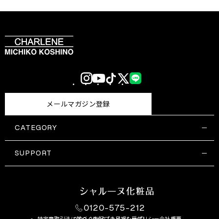
Instagram
YouTube
TikTok
X
LINE
(Twitter)
メールマガジン登録
CATEGORY
すべての商品一覧
コスメティックス
SUPPORT
サプリメント・保健機能食品
ご利用ガイド
食品・飲料
お問い合わせ
お悩み・効果
0120-575-212