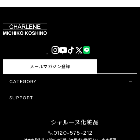
Instagram
YouTube
TikTok
X
LINE
(Twitter)
メールマガジン登録
CATEGORY
すべての商品一覧
コスメティックス
SUPPORT
サプリメント・保健機能食品
ご利用ガイド
食品・飲料
お問い合わせ
お悩み・効果
0120-575-212