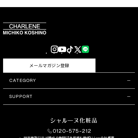
Instagram
YouTube
TikTok
X
LINE
(Twitter)
メールマガジン登録
CATEGORY
すべての商品一覧
コスメティックス
SUPPORT
サプリメント・保健機能食品
ご利用ガイド
食品・飲料
お問い合わせ
お悩み・効果
0120-575-212