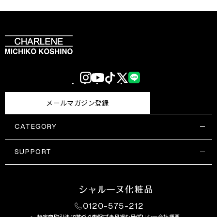
Instagram
YouTube
TikTok
X
LINE
(Twitter)
メールマガジン登録
CATEGORY
すべての商品一覧
コスメティックス
SUPPORT
サプリメント・保健機能食品
ご利用ガイド
食品・飲料
お問い合わせ
お悩み・効果
0120-575-212