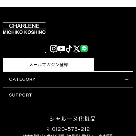
Instagram
YouTube
TikTok
X
LINE
(Twitter)
メールマガジン登録
CATEGORY
すべての商品一覧
コスメティックス
SUPPORT
サプリメント・保健機能食品
ご利用ガイド
食品・飲料
お問い合わせ
お悩み・効果
0120-575-212