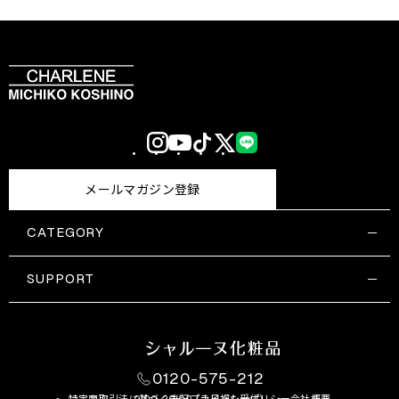
Instagram
YouTube
TikTok
X
LINE
(Twitter)
メールマガジン登録
CATEGORY
すべての商品一覧
コスメティックス
SUPPORT
サプリメント・保健機能食品
ご利用ガイド
食品・飲料
お問い合わせ
お悩み・効果
0120-575-212