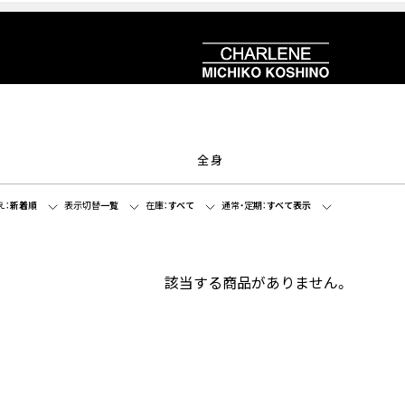
全身
え：
新着順
表示切替
一覧
在庫：
すべて
通常・定期：
すべて表示
該当する商品がありません。