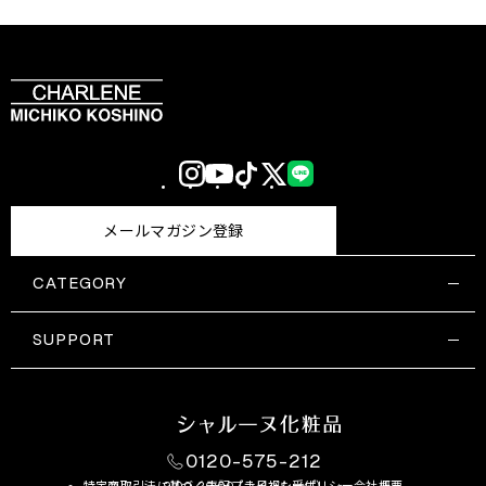
Instagram
YouTube
TikTok
X
LINE
(Twitter)
メールマガジン登録
CATEGORY
すべての商品一覧
コスメティックス
SUPPORT
サプリメント・保健機能食品
ご利用ガイド
食品・飲料
お問い合わせ
お悩み・効果
0120-575-212