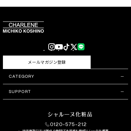
Instagram
YouTube
TikTok
X
LINE
(Twitter)
メールマガジン登録
CATEGORY
すべての商品一覧
コスメティックス
SUPPORT
サプリメント・保健機能食品
ご利用ガイド
食品・飲料
お問い合わせ
お悩み・効果
0120-575-212