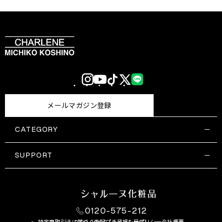
Instagram
YouTube
TikTok
X
LINE
(Twitter)
メールマガジン登録
CATEGORY
すべての商品一覧
コスメティックス
SUPPORT
サプリメント・保健機能食品
ご利用ガイド
食品・飲料
お問い合わせ
お悩み・効果
0120-575-212