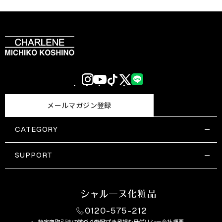
Instagram
YouTube
TikTok
X
LINE
(Twitter)
メールマガジン登録
CATEGORY
すべての商品一覧
コスメティックス
SUPPORT
サプリメント・保健機能食品
ご利用ガイド
食品・飲料
お問い合わせ
お悩み・効果
0120-575-212