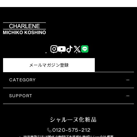
Instagram
YouTube
TikTok
X
LINE
(Twitter)
メールマガジン登録
CATEGORY
すべての商品一覧
コスメティックス
SUPPORT
サプリメント・保健機能食品
ご利用ガイド
食品・飲料
お問い合わせ
お悩み・効果
0120-575-212