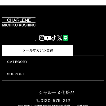
Instagram
YouTube
TikTok
X
LINE
(Twitter)
メールマガジン登録
CATEGORY
すべての商品一覧
コスメティックス
SUPPORT
サプリメント・保健機能食品
ご利用ガイド
食品・飲料
お問い合わせ
お悩み・効果
0120-575-212