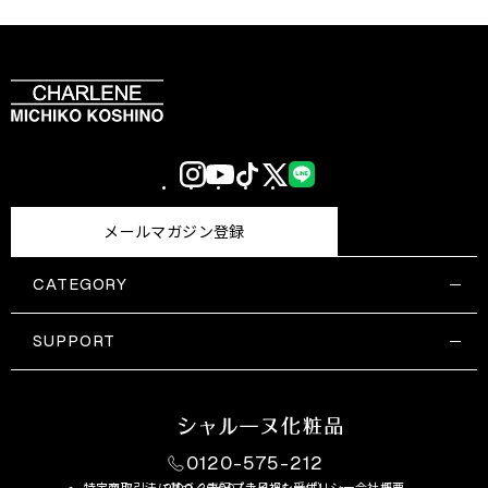
Instagram
YouTube
TikTok
X
LINE
(Twitter)
メールマガジン登録
CATEGORY
すべての商品一覧
コスメティックス
SUPPORT
サプリメント・保健機能食品
ご利用ガイド
食品・飲料
お問い合わせ
お悩み・効果
0120-575-212