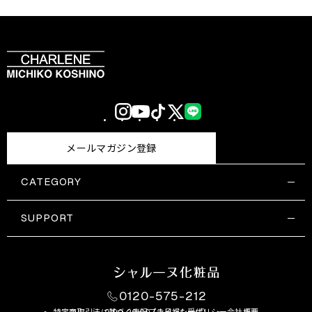
Instagram
YouTube
TikTok
X
LINE
(Twitter)
メールマガジン登録
CATEGORY
すべての商品一覧
コスメティックス
SUPPORT
サプリメント・保健機能食品
ご利用ガイド
食品・飲料
お問い合わせ
お悩み・効果
0120-575-212