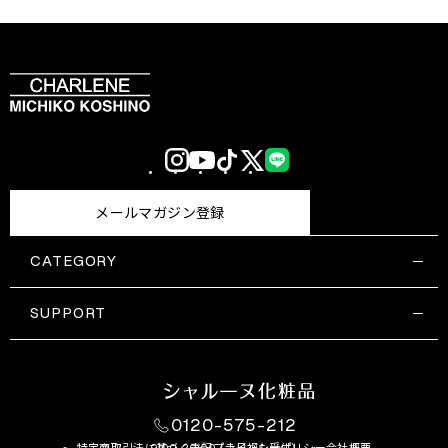
Instagram
YouTube
TikTok
X
LINE
(Twitter)
メールマガジン登録
CATEGORY
すべての商品一覧
コスメティックス
SUPPORT
サプリメント・保健機能食品
ご利用ガイド
食品・飲料
お問い合わせ
お悩み・効果
0120-575-212