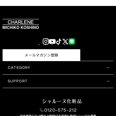
Instagram
YouTube
TikTok
X
LINE
(Twitter)
メールマガジン登録
CATEGORY
すべての商品一覧
コスメティックス
SUPPORT
サプリメント・保健機能食品
ご利用ガイド
食品・飲料
お問い合わせ
お悩み・効果
0120-575-212