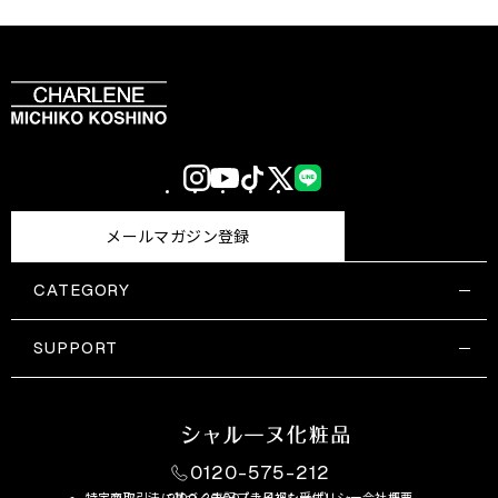
Instagram
YouTube
TikTok
X
LINE
(Twitter)
メールマガジン登録
CATEGORY
すべての商品一覧
コスメティックス
SUPPORT
サプリメント・保健機能食品
ご利用ガイド
食品・飲料
お問い合わせ
お悩み・効果
0120-575-212