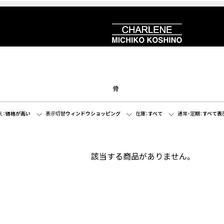
骨
え：
価格が高い
表示切替
ウィンドウショッピング
在庫：
すべて
通常・定期：
すべて表
該当する商品がありません。