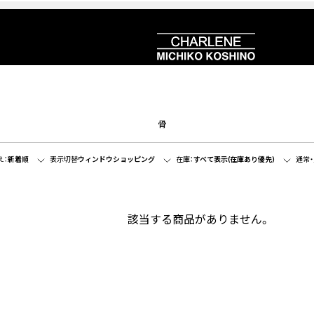
骨
え：
新着順
表示切替
ウィンドウショッピング
在庫：
すべて表示(在庫あり優先)
通常・
該当する商品がありません。