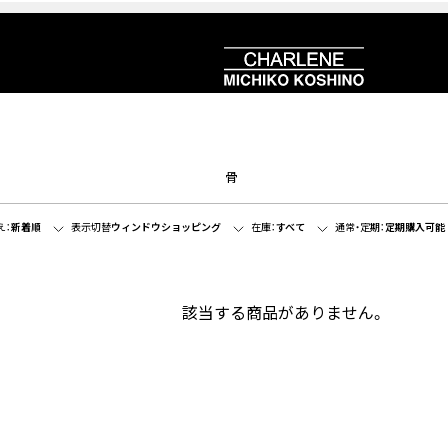
骨
え：
新着順
表示切替
ウィンドウショッピング
在庫：
すべて
通常・定期：
定期購入可能
該当する商品がありません。