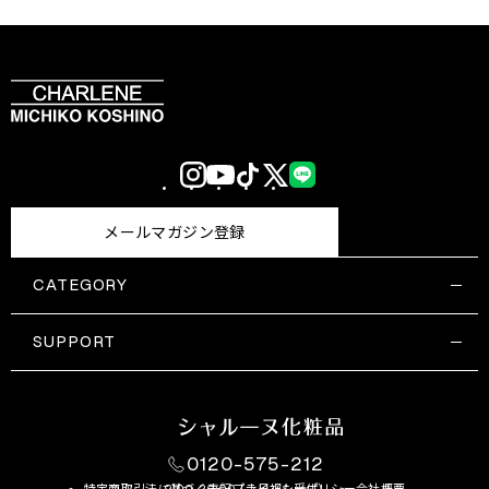
Instagram
YouTube
TikTok
X
LINE
(Twitter)
メールマガジン登録
CATEGORY
すべての商品一覧
コスメティックス
SUPPORT
サプリメント・保健機能食品
ご利用ガイド
食品・飲料
お問い合わせ
お悩み・効果
0120-575-212