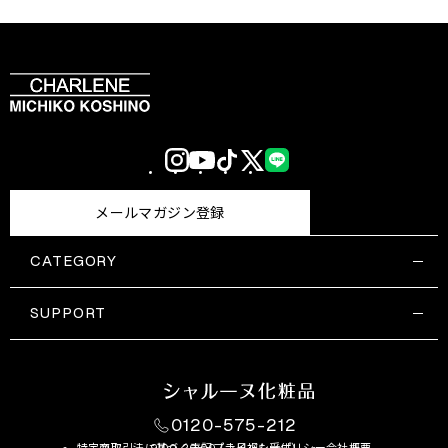
Instagram
YouTube
TikTok
X
LINE
(Twitter)
メールマガジン登録
CATEGORY
すべての商品一覧
コスメティックス
SUPPORT
サプリメント・保健機能食品
ご利用ガイド
食品・飲料
お問い合わせ
お悩み・効果
0120-575-212