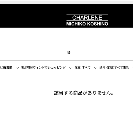
骨
え：
新着順
表示切替
ウィンドウショッピング
在庫：
すべて
通常・定期：
すべて表示
該当する商品がありません。