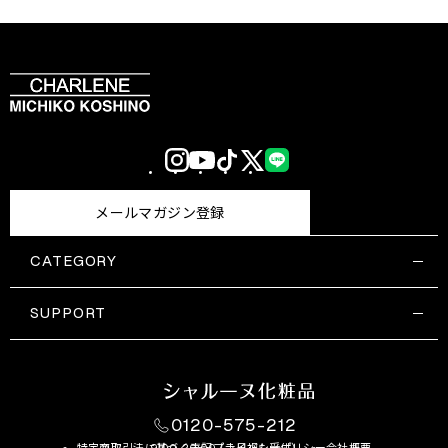
Instagram
YouTube
TikTok
X
LINE
(Twitter)
メールマガジン登録
CATEGORY
すべての商品一覧
コスメティックス
SUPPORT
サプリメント・保健機能食品
ご利用ガイド
食品・飲料
お問い合わせ
お悩み・効果
0120-575-212