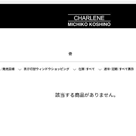
骨
：
発売日順
表示切替
ウィンドウショッピング
在庫：
すべて
通常・定期：
すべて表示
該当する商品がありません。