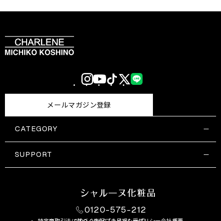
Instagram
YouTube
TikTok
X
LINE
(Twitter)
メールマガジン登録
CATEGORY
すべての商品一覧
コスメティックス
SUPPORT
サプリメント・保健機能食品
ご利用ガイド
食品・飲料
お問い合わせ
お悩み・効果
0120-575-212