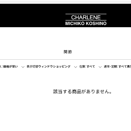
関節
え：
価格が安い
表示切替
ウィンドウショッピング
在庫：
すべて
通常・定期：
すべて表
該当する商品がありません。