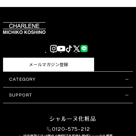
Instagram
YouTube
TikTok
X
LINE
(Twitter)
メールマガジン登録
CATEGORY
すべての商品一覧
コスメティックス
SUPPORT
サプリメント・保健機能食品
ご利用ガイド
食品・飲料
お問い合わせ
お悩み・効果
0120-575-212