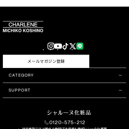
Instagram
YouTube
TikTok
X
LINE
(Twitter)
メールマガジン登録
CATEGORY
すべての商品一覧
コスメティックス
SUPPORT
サプリメント・保健機能食品
ご利用ガイド
食品・飲料
お問い合わせ
お悩み・効果
0120-575-212