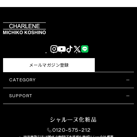
Instagram
YouTube
TikTok
X
LINE
(Twitter)
メールマガジン登録
CATEGORY
すべての商品一覧
コスメティックス
SUPPORT
サプリメント・保健機能食品
ご利用ガイド
食品・飲料
お問い合わせ
お悩み・効果
0120-575-212