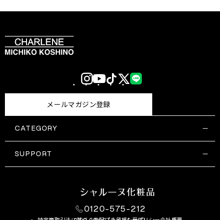
Instagram
YouTube
TikTok
X
LINE
(Twitter)
メールマガジン登録
CATEGORY
すべての商品一覧
コスメティックス
SUPPORT
サプリメント・保健機能食品
ご利用ガイド
食品・飲料
お問い合わせ
お悩み・効果
0120-575-212