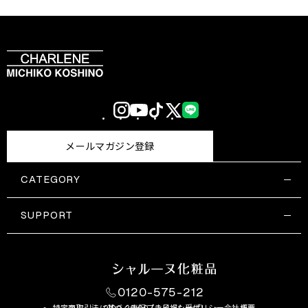
Instagram
YouTube
TikTok
X
LINE
(Twitter)
メールマガジン登録
CATEGORY
すべての商品一覧
コスメティックス
SUPPORT
サプリメント・保健機能食品
ご利用ガイド
食品・飲料
お問い合わせ
お悩み・効果
0120-575-212