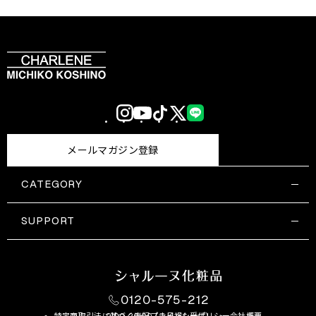
Instagram
YouTube
TikTok
X
LINE
(Twitter)
メールマガジン登録
CATEGORY
すべての商品一覧
コスメティックス
SUPPORT
サプリメント・保健機能食品
ご利用ガイド
食品・飲料
お問い合わせ
お悩み・効果
0120-575-212