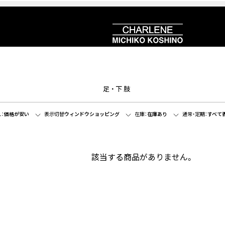
足・下肢
：
価格が安い
表示切替
ウィンドウショッピング
在庫：
在庫あり
通常・定期：
すべて
該当する商品がありません。