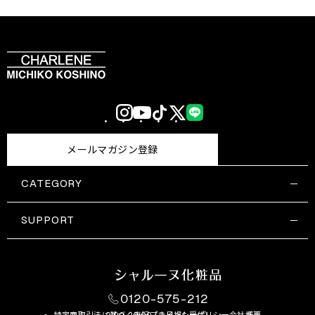
Instagram
YouTube
TikTok
X
LINE
(Twitter)
メールマガジン登録
CATEGORY
すべての商品一覧
コスメティックス
SUPPORT
サプリメント・保健機能食品
ご利用ガイド
食品・飲料
お問い合わせ
お悩み・効果
0120-575-212