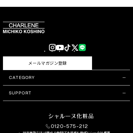
Instagram
YouTube
TikTok
X
LINE
(Twitter)
メールマガジン登録
CATEGORY
すべての商品一覧
コスメティックス
SUPPORT
サプリメント・保健機能食品
ご利用ガイド
食品・飲料
お問い合わせ
お悩み・効果
0120-575-212