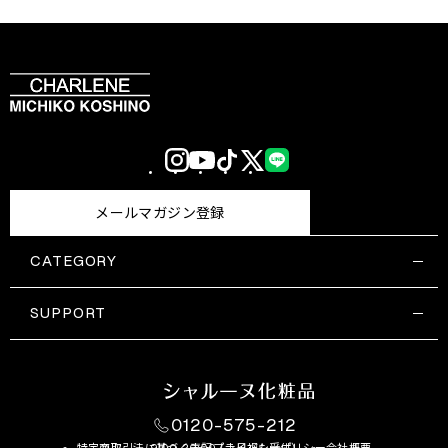
Instagram
YouTube
TikTok
X
LINE
(Twitter)
メールマガジン登録
CATEGORY
すべての商品一覧
コスメティックス
SUPPORT
サプリメント・保健機能食品
ご利用ガイド
食品・飲料
お問い合わせ
お悩み・効果
0120-575-212