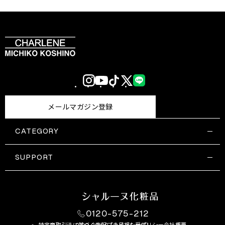
Instagram
YouTube
TikTok
X
LINE
(Twitter)
メールマガジン登録
CATEGORY
すべての商品一覧
コスメティックス
SUPPORT
サプリメント・保健機能食品
ご利用ガイド
食品・飲料
お問い合わせ
お悩み・効果
0120-575-212