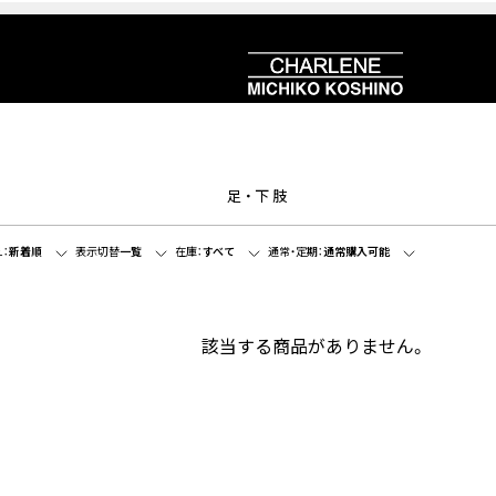
足・下肢
：
新着順
表示切替
一覧
在庫：
すべて
通常・定期：
通常購入可能
該当する商品がありません。