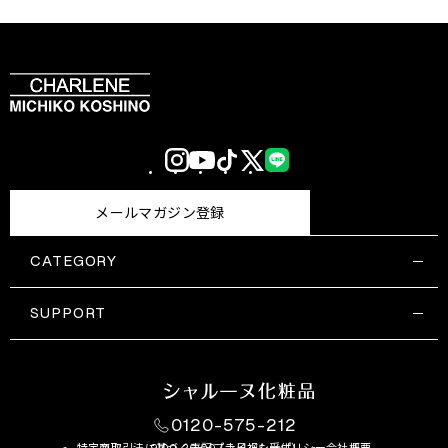
Instagram
YouTube
TikTok
X
LINE
(Twitter)
メールマガジン登録
CATEGORY
すべての商品一覧
コスメティックス
SUPPORT
サプリメント・保健機能食品
ご利用ガイド
食品・飲料
お問い合わせ
お悩み・効果
0120-575-212