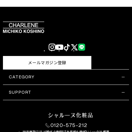
Instagram
YouTube
TikTok
X
LINE
(Twitter)
メールマガジン登録
CATEGORY
すべての商品一覧
コスメティックス
SUPPORT
サプリメント・保健機能食品
ご利用ガイド
食品・飲料
お問い合わせ
お悩み・効果
0120-575-212