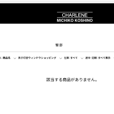
臀部
え：
商品名
表示切替
ウィンドウショッピング
在庫：
すべて
通常・定期：
すべて表示
該当する商品がありません。