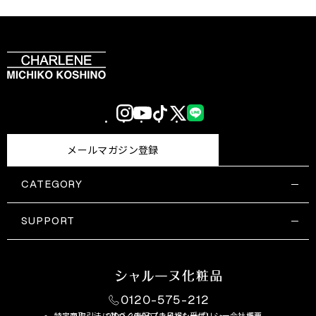
Instagram
YouTube
TikTok
X
LINE
(Twitter)
メールマガジン登録
CATEGORY
すべての商品一覧
コスメティックス
SUPPORT
サプリメント・保健機能食品
ご利用ガイド
食品・飲料
お問い合わせ
お悩み・効果
0120-575-212