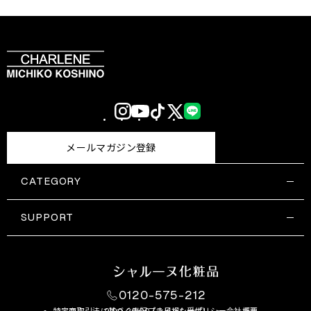
Instagram
YouTube
TikTok
X
LINE
(Twitter)
メールマガジン登録
CATEGORY
すべての商品一覧
コスメティックス
SUPPORT
サプリメント・保健機能食品
ご利用ガイド
食品・飲料
お問い合わせ
お悩み・効果
0120-575-212