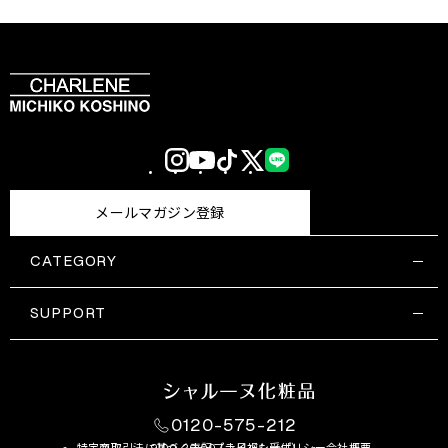
Instagram
YouTube
TikTok
X
LINE
(Twitter)
メールマガジン登録
CATEGORY
すべての商品一覧
コスメティックス
SUPPORT
サプリメント・保健機能食品
ご利用ガイド
食品・飲料
お問い合わせ
お悩み・効果
0120-575-212